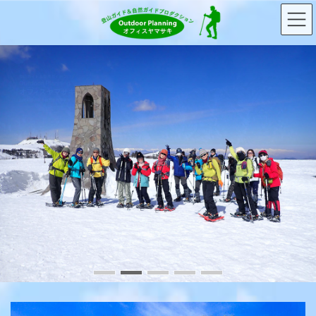
コ
ナ
ン
ビ
テ
ゲ
ン
ー
ツ
シ
へ
ョ
ス
ン
キ
に
ッ
移
プ
動