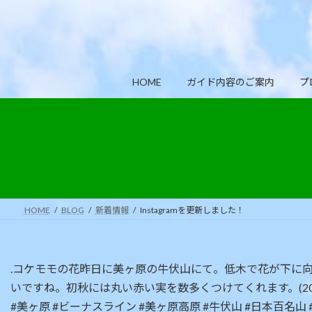
コ
ナ
ン
ビ
テ
ゲ
ン
ー
ツ
シ
HOME
ガイド内容のご案内
プ
へ
ョ
ス
ン
キ
に
ッ
移
プ
動
HOME
BLOG
新着情報
Instagramを更新しました！
.コケモモの花昨日に美ヶ原の牛伏山にて。低木で花が下に向
いですね。初秋には丸い赤い実を数多くつけてくれます。(2018年6月28日
#美ヶ原 #ビーナスライン #美ヶ原高原 #牛伏山 #日本百名山