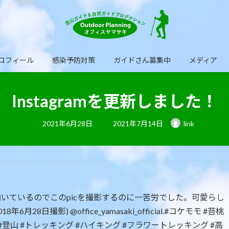
ロフィール
感染予防対策
ガイドさん募集中
メディア
Instagramを更新しました！
最
2021年6月28日
2021年7月14日
link
終
更
新
日
時
:
いているのでこのpicを撮影するのに一苦労でした。可愛らし
撮影) @office_yamasaki_official.#コケモモ #苔桃
 #登山 #トレッキング #ハイキング #フラワートレッキング #高