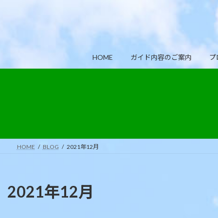
コ
ナ
ン
ビ
テ
ゲ
ン
ー
ツ
シ
HOME
ガイド内容のご案内
プ
へ
ョ
ス
ン
キ
に
ッ
移
プ
動
HOME
BLOG
2021年12月
2021年12月