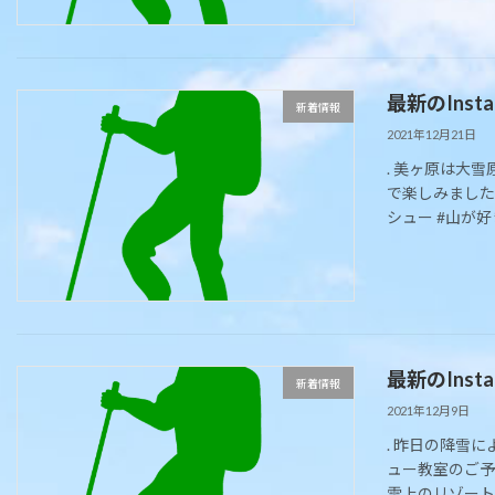
最新のIns
新着情報
2021年12月21日
. 美ヶ原は大
で楽しみました
シュー #山が好
最新のIns
新着情報
2021年12月9日
. 昨日の降雪
ュー教室のご予
雲上のリゾート