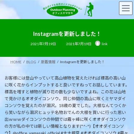
コ
ナ
ン
ビ
テ
ゲ
ン
ー
ツ
シ
へ
ョ
Instagramを更新しました！
ス
ン
最
2021年7月19日
2021年7月19日
link
キ
に
終
更
ッ
移
新
日
プ
動
時
HOME
BLOG
新着情報
Instagramを更新しました！
:
お客様には登山やっていて高山植物を覚えたければ標高の高い山
に咲く花からインプットすると良いですねってお話ししています。
標高を増すと植物が減り花の数も少ないですよね。この花は山地
で見かけるオオダイコンソウ。同じ仲間の高山に咲くミヤマダイ
コンソウを覚えたのが涸沢。18歳の夏でした。大根なんてつくか
ら笑いながら涸沢ヒュッテ名物おでんの大根を買いに行った思い
出ｗｗｗダイコンソウの仲間では霧ヶ峰に咲くオオダイコンソウ
の方が私の中では新しい情報となります(*^-^)【オオダイコンソ
ウ】@office_yamasaki_official.#大大根草 #オオダイコンソウ #霧ヶ