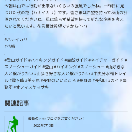
今朝は山では行動が出来ないくらいの強風でしたね。一昨日に見
つけた秋の花【ハナイカリ】です。皆さまは希望を持って秋山の計
画されてくださいね。私は焦らず希望を持って新たな企画を考え
たいと思います。花言葉は希望ですから(^-^)
.
#ハナイカリ
#花錨
.
#登山ガイド #ハイキングガイド #自然ガイド #ネイチャーガイド #
スノーシューガイド #登山 #ハイキング #スノーシュー #山好きな
人と繋がりたい #山歩き好きな人と繋がりたい #中央分水嶺トレイ
ル #霧ヶ峰 #美ヶ原 #長野のいいところ #長野県 #長和町 #ガイド事
務所 #オフィスヤマサキ
関連記事
最新のInstaブログをご覧ください！
2022年7月3日