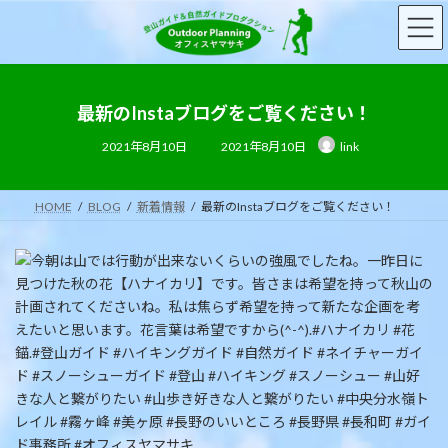
コ
ナ
ン
ビ
テ
ゲ
ン
ー
ツ
シ
へ
ョ
最新のInstaブログをご覧ください！
ス
ン
最
2021年8月10日
2021年8月10日
link
キ
に
終
更
ッ
移
新
日
プ
動
時
HOME
BLOG
新着情報
最新のInstaブログをご覧ください！
: