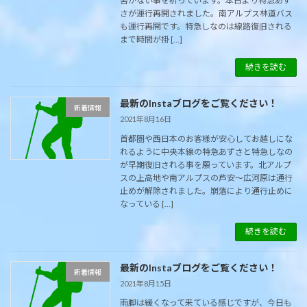
害がない事を祈っています。本日より特急あず
さが運行再開されました。南アルプス林道バス
も運行再開です。特急しなのは線路復旧される
まで時間が掛 […]
続きを読む
最新のInstaブログをご覧ください！
新着情報
2021年8月16日
首都圏や西日本のお客様が安心してお越しにな
れるように中央本線の特急あずさと特急しなの
が早期復旧される事を願っています。北アルプ
スの上高地や南アルプスの芦安～広河原は通行
止めが解除されました。崩落により通行止めに
なっている […]
続きを読む
最新のInstaブログをご覧ください！
新着情報
2021年8月15日
雨脚は緩くなって来ている感じですが、今日も