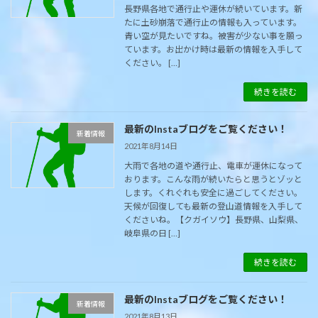
長野県各地で通行止や運休が続いています。新
たに土砂崩落で通行止の情報も入っています。
青い空が見たいですね。被害が少ない事を願っ
ています。お出かけ時は最新の情報を入手して
ください。 […]
続きを読む
最新のInstaブログをご覧ください！
新着情報
2021年8月14日
大雨で各地の道や通行止、電車が運休になって
おります。こんな雨が続いたらと思うとゾッと
します。くれぐれも安全に過ごしてください。
天候が回復しても最新の登山道情報を入手して
くださいね。【クガイソウ】長野県、山梨県、
岐阜県の日 […]
続きを読む
最新のInstaブログをご覧ください！
新着情報
2021年8月13日