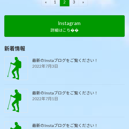
投
«
1
2
3
»
固
固
固
定
定
定
稿
ペ
ペ
ペ
ー
ー
ー
の
Instagram
ジ
ジ
ジ
ペ
詳細はこち��
ー
新着情報
ジ
送
最新のInstaブログをご覧ください！
2022年7月3日
り
最新のInstaブログをご覧ください！
2022年7月1日
最新のInstaブログをご覧ください！