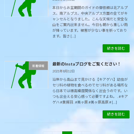
本日からお盆期間のガイドの御依頼は北アルプ
ス、南アルプス、中央アルプス方面の全てがキ
ャンセルとなりました。こんな天候だと安全な
山をご案内出来ません。今日も朝から激しい雨
が降っています。被害が少ない事を祈っており
ます。皆さ […]
続きを読む
最新のInstaブログをご覧ください！
新着情報
2021年8月12日
沿岸から高山まで見かける【キアゲハ】幼虫が
セリ科の植物を食べるのでセリ科がある場所な
ら日本では標高緯度関係なく出会うのです。い
つも出会える安心感って必要ですよね。 . #キア
ゲハ #黄揚羽 . #美ヶ原 #美ヶ原高原 # […]
続きを読む