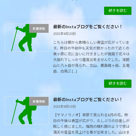
続きを読む
最新のInstaブログをご覧ください！
新着情報
2021年8月20日
こちらは朝から素晴らしい青空が広がっていま
す。昨日の午前中も天気が良かったので近くの
美ヶ原に花に会いに行きましたが強風で花々は
大揺れでしっかり鑑賞出来ませんでした。浅間
山と八ヶ岳が見られ、立山、鹿島槍ヶ岳、五竜
岳、白馬三 […]
続きを読む
最新のInstaブログをご覧ください！
新着情報
2021年8月19日
【ヤマノラノオ】草原で見られる8月の花。昨
日の午後は青空が広がり、久しぶりの日差しが
眩しく感じました。梅雨の晴れ間のようで夜は
満天の星空を見上げる事が出来ました。山はま