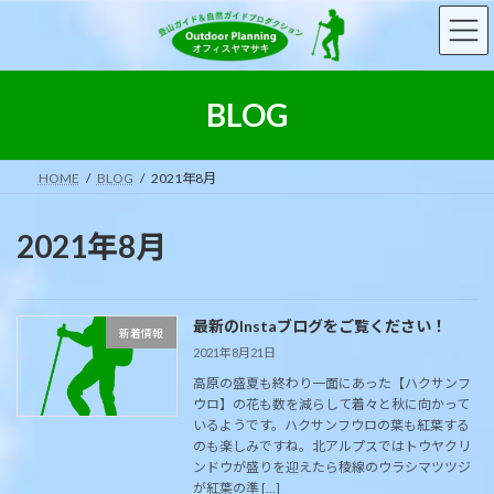
コ
ナ
ン
ビ
テ
ゲ
ン
ー
ツ
シ
BLOG
へ
ョ
ス
ン
キ
に
HOME
BLOG
2021年8月
ッ
移
プ
動
2021年8月
最新のInstaブログをご覧ください！
新着情報
2021年8月21日
高原の盛夏も終わり一面にあった【ハクサンフ
ウロ】の花も数を減らして着々と秋に向かって
いるようです。ハクサンフウロの葉も紅葉する
のも楽しみですね。北アルプスではトウヤクリ
ンドウが盛りを迎えたら稜線のウラシマツツジ
が紅葉の準 […]