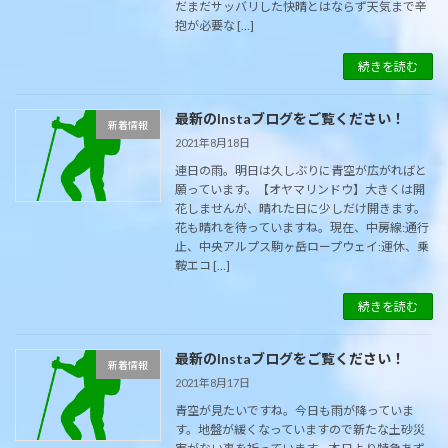
だまだサッバリした快晴とはならず天気まで辛
抱が必要な […]
続きを読む
最新のInstaブログをご覧ください！
新着情報
2021年8月18日
連日の雨。明日は久しぶりに青空が広がればと
願っています。【オヤマリンドウ】大きくは開
花しませんが、晴れた日に少しだけ開きます。
花も晴れを待っていますね。現在、中房線:通行
止、中央アルプス駒ヶ岳ロープウェイ:運休、乗
鞍エコ […]
続きを読む
最新のInstaブログをご覧ください！
新着情報
2021年8月17日
青空が見たいですね。今日も雨が降っていま
す。地盤が緩くなっていますので新たな土砂災