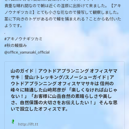
貴重な晴れ間なので朝は近くの湿原に出掛けて来ました。【アキ
ノウナギツカミ】とても小さな花なので接写して観察しました。
茎に下向きのトゲがあるので鰻を捕まえれる？ことから名付いた
ようです。
.
#アキノウナギツカミ
#秋の鰻掴み
@office_yamasaki_official
山のガイド｜アウトドアプランニング オフィスヤマ
サキ｜登山/トレッキング/スノーシューガイド | ア
ウトドアプランニング オフィスヤマサキは 信州の
峰々に精通した山﨑邦彦が 「楽しくなければ山じゃ
ない！」「お客様に山岳自然の素晴らしさや美し
さ、自然保護の大切さをお伝えしたい！」 そんな思
いで設立したオフィスです。
http://ift.tt