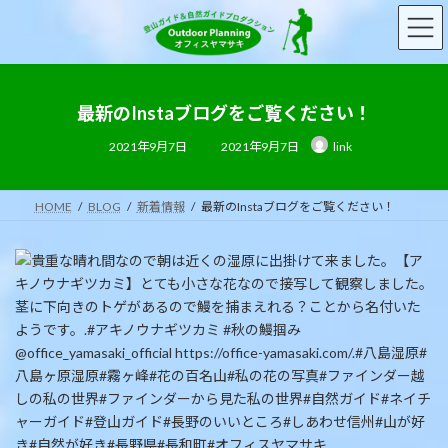
コ
ナ
ン
ビ
テ
ゲ
ン
ー
ツ
シ
へ
ョ
最新のInstaブログをご覧ください！
ス
ン
最
2021年9月7日
2021年9月7日
link
キ
に
終
更
ッ
移
新
日
プ
動
時
HOME
BLOG
新着情報
最新のInstaブログをご覧ください！
: