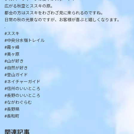
広がる秋空とススキの原。
都会の方はススキをわざわざ見に来られるのですね。
日常の秋の光景なのですが、お客様が喜ぶと嬉しくなります。
.
#ススキ
#中央分水嶺トレイル
#霧ヶ峰
#美ヶ原
#山が好き
#自然が好き
#登山ガイド
#ネイチャーガイド
#信州のいいところ
#長野のいいところ
#ながわぐらむ
#長野県
#長和町
関連記事