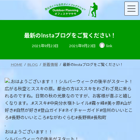
コ
ナ
ン
ビ
テ
ゲ
ン
ー
ツ
シ
へ
ョ
最新のInstaブログをご覧ください！
ス
ン
最
2021年9月23日
2021年9月23日
link
キ
に
終
更
ッ
移
新
日
プ
動
時
HOME
BLOG
新着情報
最新のInstaブログをご覧ください！
:
.
おはようございます！！
シルバーウィークの後半がスタート！