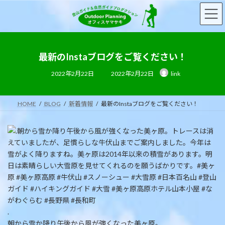
コ
ナ
ン
ビ
テ
ゲ
ン
ー
ツ
シ
へ
ョ
最新のInstaブログをご覧ください！
ス
ン
最
2022年2月22日
2022年2月22日
link
キ
に
終
更
ッ
移
新
日
プ
動
時
HOME
BLOG
新着情報
最新のInstaブログをご覧ください！
:
.
朝から雪か降り午後から風が強くなった美ヶ原。