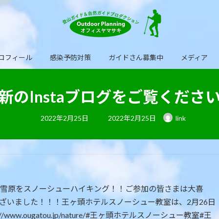
ロフィール
感染予防対策
ガイドさん募集中
メディア
新のInstaブログをご覧くださ
最
2022年2月25日
2022年2月25日
link
終
更
新
日
時
: