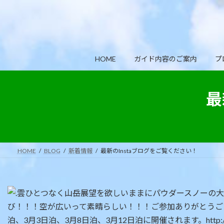
コ
ナ
ン
ビ
テ
ゲ
ン
ー
ツ
シ
HOME
ガイド内容のご案内
プ
へ
ョ
ス
ン
キ
に
最
ッ
移
プ
動
HOME
BLOG
新着情報
最新のInstaブログをご覧ください！