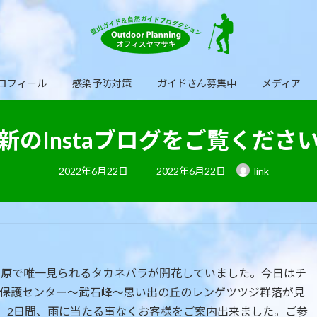
ロフィール
感染予防対策
ガイドさん募集中
メディア
新のInstaブログをご覧くださ
最
2022年6月22日
2022年6月22日
link
終
更
新
日
時
: