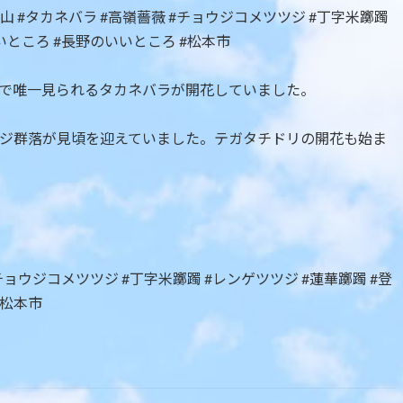
で唯一見られるタカネバラが開花していました。
ジ群落が見頃を迎えていました。テガタチドリの開花も始ま
#チョウジコメツツジ #丁字米躑躅 #レンゲツツジ #蓮華躑躅 #登
#松本市