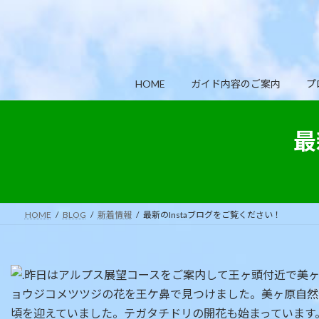
コ
ナ
ン
ビ
テ
ゲ
ン
ー
ツ
シ
HOME
ガイド内容のご案内
プ
へ
ョ
ス
ン
キ
に
最
ッ
移
プ
動
HOME
BLOG
新着情報
最新のInstaブログをご覧ください！